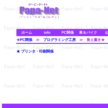
ホーム
info
PC関係
車＆バイク
★
PC関係
≫
プログラミング工房
≫ 覚え書き★
★ プリンタ・印刷関係