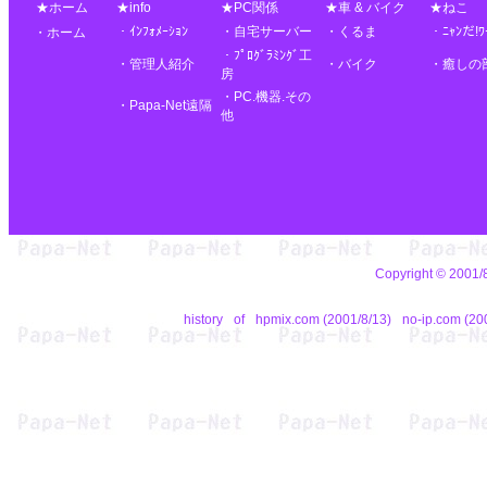
★ホーム
★info
★PC関係
★車 & バイク
★ねこ
・ｲﾝﾌｫﾒｰｼｮﾝ
・自宅サーバー
・くるま
・ﾆｬﾝだ!ﾜ
・ホーム
・ﾌﾟﾛｸﾞﾗﾐﾝｸﾞ工
・管理人紹介
・バイク
・癒しの
房
・PC.機器.その
・Papa-Net遠隔
他
Copyright © 2001/8/
history
of
hpmix.com (2001/8/13)
no-ip.com (20