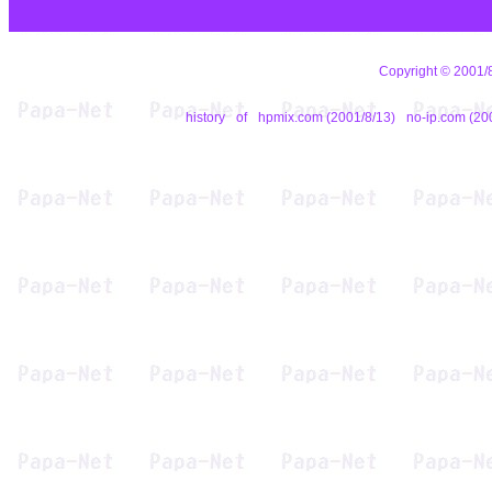
Copyright © 2001/8/
history
of
hpmix.com (2001/8/13)
no-ip.com (20