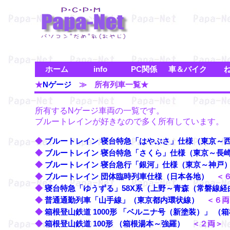
ホーム
info
PC関係
車＆バイク
★
Nゲージ
≫ 所有列車一覧★
所有するNゲージ車両の一覧です。
ブルートレインが好きなので多く所有しています。
◆
ブルートレイン 寝台特急「はやぶさ」仕様（東京～
◆
ブルートレイン 寝台特急「さくら」仕様（東京～長
◆
ブルートレイン 寝台急行「銀河」仕様（東京～神戸
◆
ブルートレイン 団体臨時列車仕様（日本各地）
＜６
◆
寝台特急「ゆうずる」58X系（上野～青森（常磐線経
◆
普通通勤列車「山手線」（東京都内環状線）
＜６両
◆
箱根登山鉄道 1000形 「ベルニナ号（新塗装）」 （
◆
箱根登山鉄道 100形 （箱根湯本～強羅）
＜２両＞