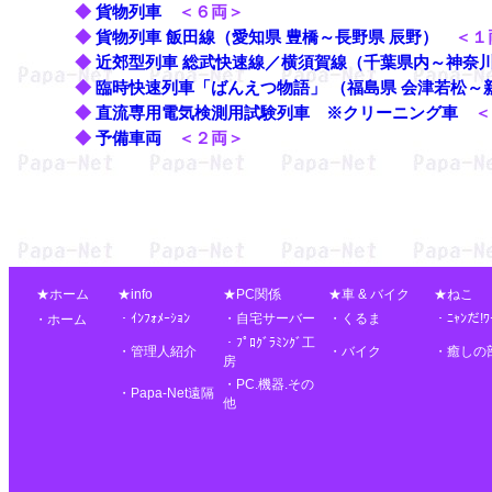
◆
貨物列車
＜６両＞
◆
貨物列車 飯田線（愛知県 豊橋～長野県 辰野）
＜１
◆
近郊型列車 総武快速線／横須賀線（千葉県内～神奈
◆
臨時快速列車「ばんえつ物語」 （福島県 会津若松～
◆
直流専用電気検測用試験列車 ※クリーニング車
＜
◆
予備車両
＜２両＞
★ホーム
★info
★PC関係
★車 & バイク
★ねこ
・ｲﾝﾌｫﾒｰｼｮﾝ
・自宅サーバー
・くるま
・ﾆｬﾝだ!ﾜ
・ホーム
・ﾌﾟﾛｸﾞﾗﾐﾝｸﾞ工
・管理人紹介
・バイク
・癒しの
房
・PC.機器.その
・Papa-Net遠隔
他