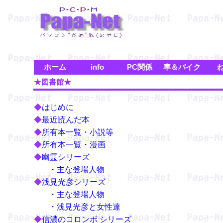
ホーム
info
PC関係
車＆バイク
★図書館★
◆
はじめに
◆
最近読んだ本
◆
所有本一覧・小説等
◆
所有本一覧・漫画
◆
幽霊シリーズ
・主な登場人物
◆
浅見光彦シリーズ
・主な登場人物
・浅見光彦と女性達
◆
信濃のコロンボ シリーズ