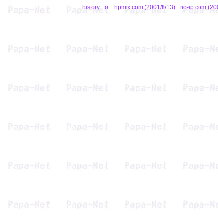
history
of
hpmix.com (2001/8/13)
no-ip.com (20