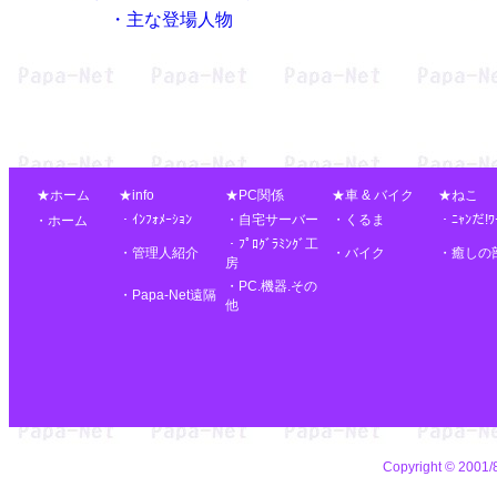
・主な登場人物
★ホーム
★info
★PC関係
★車 & バイク
★ねこ
・ｲﾝﾌｫﾒｰｼｮﾝ
・自宅サーバー
・くるま
・ﾆｬﾝだ!ﾜ
・ホーム
・ﾌﾟﾛｸﾞﾗﾐﾝｸﾞ工
・管理人紹介
・バイク
・癒しの
房
・PC.機器.その
・Papa-Net遠隔
他
Copyright © 2001/8/